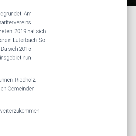
gegründet. Am
aritervereins
eten. 2019 hat sich
erein Luterbach. So
 Da sich 2015
insgebiet nun
unnen, Riedholz,
esen Gemeinden
t weiterzukommen