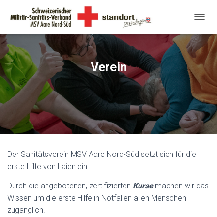
N
A
V
I
G
Verein
A
T
I
O
N
U
M
S
C
H
Der Sanitätsverein MSV Aare Nord-Süd setzt sich für die
A
erste Hilfe von Laien ein.
L
T
Durch die angebotenen, zertifizierten
Kurse
machen wir das
E
Wissen um die erste Hilfe in Notfällen allen Menschen
N
zugänglich.